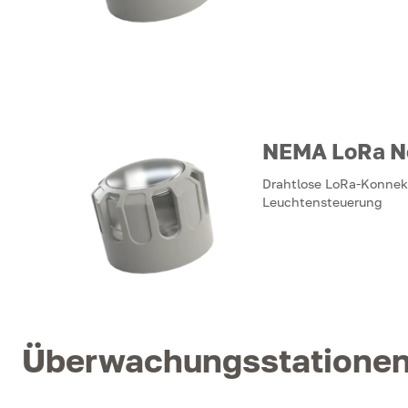
NEMA LoRa N
Drahtlose LoRa-Konnekt
Leuchtensteuerung
Überwachungsstatione