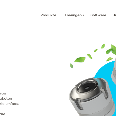
Produkte
Lösungen
Software
U
 von
paketen
nie umfasst
die