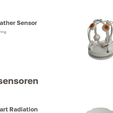
ather Sensor
ring
zsensoren
art Radiation