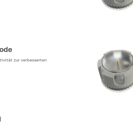
ode
ivität zur verbesserten
n