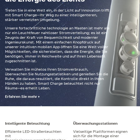
Treten Sie in eine Welt ein, in der Licht auf Innovation trifft
mit Smart Charge—Ihr Weg zu einer intelligenteren,
stärker vernetzten Umgebung.
Unsere fortschrittliche technologie an Masten ist mehr als
nur ein Leuchtfeuer nahtloser Stromverteilung; es ist ein
Zeugnis der Kraft von Bequemlichkeit und moderner
Ingenieurskunst. Mit einem einfachen Knopfdruck auf
unserer intuitiven mobilen App öffnen Sie eine Welt voller
Möglichkeiten, die sicherstellen, dass die Energie, die Sie
benötigen, immer in Reichweite und auf Ihren Lebensstil
zugeschnitten ist.
Verwalten Sie mühelos Ihren Stromverbrauch,
überwachen Sie Nutzungsstatistiken und genießen Sie die
Ruhe, die daraus resultiert, die Kontrolle direkt in Ihren
Händen zu haben. Smart Charge beleuchtet nicht nur
Räume—es erhellt Leben.
Erfahren Sie mehr
Intelligente Beleuchtung
Überwachungsstationen
Effiziente LED-Straßenleuchten
Vielseitige Plattformen eignen
mit
sich für die Montage einer