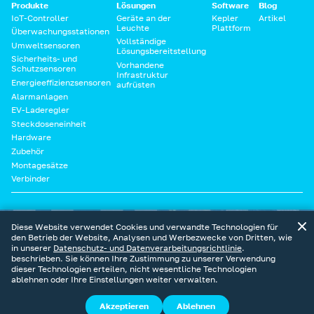
Produkte
Lösungen
Software
Blog
IoT-Controller
Geräte an der
Kepler
Artikel
Leuchte
Plattform
Überwachungsstationen
Vollständige
Umweltsensoren
Lösungsbereitstellung
Sicherheits- und
Vorhandene
Schutzsensoren
Infrastruktur
Energieeffizienzsensoren
aufrüsten
Alarmanlagen
EV-Laderegler
Steckdoseneinheit
Hardware
Zubehör
Montagesätze
Verbinder
Diese Website ist Teil des digitalen Ökosystems von Sundrax
Diese Website verwendet Cookies und verwandte Technologien für
den Betrieb der Website, Analysen und Werbezwecke von Dritten, wie
in unserer
Datenschutz- und Datenverarbeitungsrichtlinie
.
beschrieben. Sie können Ihre Zustimmung zu unserer Verwendung
dieser Technologien erteilen, nicht wesentliche Technologien
ablehnen oder Ihre Einstellungen weiter verwalten.
Smart Pole
Cookie-
Datenschutzerklärung
Nutzungsbedingungen
Akzeptieren
Ablehnen
2026
Richtlinie