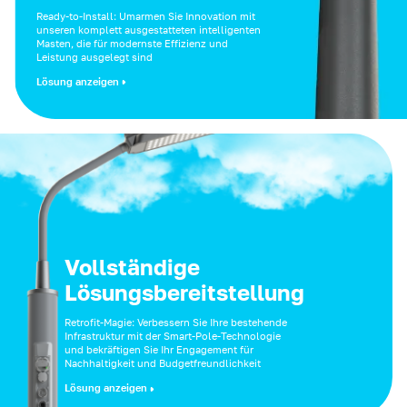
Ready-to-Install: Umarmen Sie Innovation mit
unseren komplett ausgestatteten intelligenten
Masten, die für modernste Effizienz und
Leistung ausgelegt sind
Lösung anzeigen
Vollständige
Lösungsbereitstellung
Retrofit-Magie: Verbessern Sie Ihre bestehende
Infrastruktur mit der Smart-Pole-Technologie
und bekräftigen Sie Ihr Engagement für
Nachhaltigkeit und Budgetfreundlichkeit
Lösung anzeigen