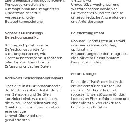
Energieeinsparungsmöglichkeiten,
Vielzahl von
Fernsteuerungsfunktion,
Umweltüberwachungs- und
Dimmoptionen und integrierten
Wettersensoren sowie von
Präsenzmeldern zur
Lautsprechern und erfüllen so
Verbesserung der
unterschiedliche Anwendungen
Beleuchtungsleistung
und Anforderungen
Sensor-/Ausrüstungs-
Beleuchtungsmast
Befestigungspunkt
Robuste Lichtmasten aus Stahl
Strategisch positionierte
oder Verbundwerkstoffen,
Befestigungspunkte für
optional mit
Richtungssensoren, wie
Beleuchtungsfunktion integriert,
Oberflächentemperatursensoren,
die Stärke mit funktionalem
oder für Zusatzmodule zur
Design verbinden
Erfassung kritischer Daten
Smart Charge
Vertikaler Sensorinstallationsort
Das ultimative Steckdosenkit,
Spezielle Installationsstandorte,
entwickelt für den Anschluss
die für die vertikale Aufstellung
externer Verbraucher, mit
von Sensoren und Geräten
robuster Unterstützung für das
konzipiert sind, wie diejenigen,
Laden von Elektrofahrzeugen und
die Wind, Sonneneinstrahlung,
einer Vielzahl von elektrisch
Staub und mehr messen und so
betriebenen Geräten
eine genaue
Umweltüberwachung
gewährleisten