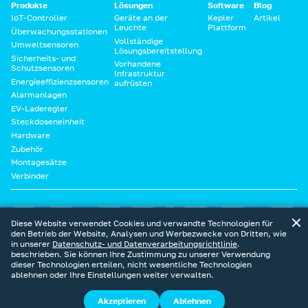
Produkte
Lösungen
Software
Blog
IoT-Controller
Geräte an der
Kepler
Artikel
Leuchte
Plattform
Überwachungsstationen
Vollständige
Umweltsensoren
Lösungsbereitstellung
Sicherheits- und
Vorhandene
Schutzsensoren
Infrastruktur
Energieeffizienzsensoren
aufrüsten
Alarmanlagen
EV-Laderegler
Steckdoseneinheit
Hardware
Zubehör
Montagesätze
Verbinder
Diese Website ist Teil des digitalen Ökosystems von Sundrax
Diese Website verwendet Cookies und verwandte Technologien für
den Betrieb der Website, Analysen und Werbezwecke von Dritten, wie
in unserer
Datenschutz- und Datenverarbeitungsrichtlinie
.
beschrieben. Sie können Ihre Zustimmung zu unserer Verwendung
dieser Technologien erteilen, nicht wesentliche Technologien
ablehnen oder Ihre Einstellungen weiter verwalten.
Smart Pole
Cookie-
Datenschutzerklärung
Nutzungsbedingungen
2026
Richtlinie
Akzeptieren
Ablehnen