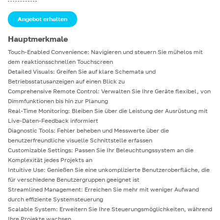
Für alle Benutzer geeignet
Angebot erhalten
Die QULON-Benutzeroberfläche ist für alle Benutzer konzipiert, von
erfahrenen Technikern bis hin zu Neulingen im System. Unterschiedliche
Hauptmerkmale
Benutzeransichten vereinfachen die Einarbeitung in die Software und
machen die gesamte Bedienung zugänglich, ohne die Funktionalität zu
Touch-Enabled Convenience: Navigieren und steuern Sie mühelos mit
beeinträchtigen
dem reaktionsschnellen Touchscreen
Detailed Visuals: Greifen Sie auf klare Schemata und
Flexible Installationsmöglichkeiten
Betriebsstatusanzeigen auf einen Blick zu
Das QULON Tablet fügt sich nahtlos in Ihren Arbeitsbereich ein, mit
Comprehensive Remote Control: Verwalten Sie Ihre Geräte flexibel, von
optionalen Wandmontagezubehör, das an Ihre ästhetischen Vorlieben
Dimmfunktionen bis hin zur Planung
angepasst werden kann. Diese Montageflexibilität stellt sicher, dass Ihr
Real-Time Monitoring: Bleiben Sie über die Leistung der Ausrüstung mit
Steuerungshub immer in Reichweite, aber unauffällig ist
Live-Daten-Feedback informiert
Nutzen Sie die Kraft der modernsten Steuerung mit dem QULON Tablet,
Diagnostic Tools: Fehler beheben und Messwerte über die
Ihrer All-in-One-Lösung für präzises, flexibles und einfaches Management
benutzerfreundliche visuelle Schnittstelle erfassen
komplexer Beleuchtungssysteme. Entfesseln Sie das Potenzial Ihrer
Beleuchtungsinfrastruktur mit diesem technologischen Wunder
Customizable Settings: Passen Sie Ihr Beleuchtungssystem an die
Komplexität jedes Projekts an
Intuitive Use: Genießen Sie eine unkomplizierte Benutzeroberfläche, die
für verschiedene Benutzergruppen geeignet ist
Streamlined Management: Erreichen Sie mehr mit weniger Aufwand
durch effiziente Systemsteuerung
Scalable System: Erweitern Sie Ihre Steuerungsmöglichkeiten, während
Ihre Projekte wachsen