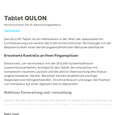
Tablet QULON
Revolutionieren Sie Ihr Beleuchtungserlebnis
Datenblatt
Das QULON Tablet ist ein Meilenstein in der Welt der spezialisierten
Lichtsteuerung und vereint die Kraft fortschrittlicher Technologie mit der
Bequemlichkeit einer berührungsempfindlichen Benutzeroberfläche
Erweiterte Kontrolle an Ihren Fingerspitzen
Entwickelt, um harmonisch mit der QULON-Systemsoftware
zusammenzuarbeiten, ermöglicht das Tablet die Interaktion mit
komplexen visuellen Layouts und die aktive Überwachung des Status
angeschlossener Geräte. Benutzer können problemlos wichtige
Diagnosen wie Helligkeitsstufen, Stromverbrauch und sogar die Position
von Hardware auf einer digitalen Karte überprüfen
Nahtlose Fernwartung und -verwaltung
Nutzen Sie das volle Potenzial des QULON-Systems zur Fernwartung und
Steuerung Ihrer Beleuchtungseinrichtungen. Die integrierte Software des
Tablets verwandelt komplexe Daten in überschaubare, visuelle Formate
für unterwegs, sei es für einzelne Leuchten oder ganze Gruppen
Mehr lesen