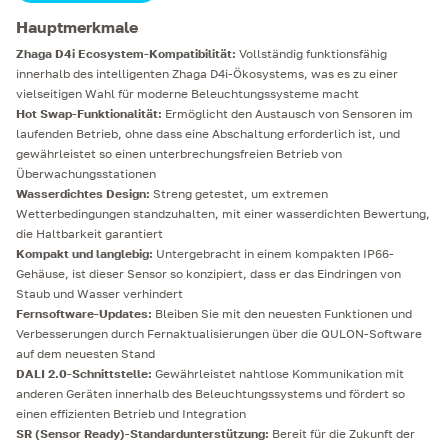
Hauptmerkmale
Zhaga D4i Ecosystem-Kompatibilität:
Vollständig funktionsfähig
innerhalb des intelligenten Zhaga D4i-Ökosystems, was es zu einer
vielseitigen Wahl für moderne Beleuchtungssysteme macht
Hot Swap-Funktionalität:
Ermöglicht den Austausch von Sensoren im
laufenden Betrieb, ohne dass eine Abschaltung erforderlich ist, und
gewährleistet so einen unterbrechungsfreien Betrieb von
Überwachungsstationen
Wasserdichtes Design:
Streng getestet, um extremen
Wetterbedingungen standzuhalten, mit einer wasserdichten Bewertung,
die Haltbarkeit garantiert
Kompakt und langlebig:
Untergebracht in einem kompakten IP66-
Gehäuse, ist dieser Sensor so konzipiert, dass er das Eindringen von
Staub und Wasser verhindert
Fernsoftware-Updates:
Bleiben Sie mit den neuesten Funktionen und
Verbesserungen durch Fernaktualisierungen über die QULON-Software
auf dem neuesten Stand
DALI 2.0-Schnittstelle:
Gewährleistet nahtlose Kommunikation mit
anderen Geräten innerhalb des Beleuchtungssystems und fördert so
einen effizienten Betrieb und Integration
SR (Sensor Ready)-Standardunterstützung:
Bereit für die Zukunft der