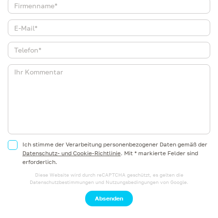
Ich stimme der Verarbeitung personenbezogener Daten gemäß der
Datenschutz- und Cookie-Richtlinie
.
Mit * markierte Felder sind
erforderlich.
Diese Website wird durch reCAPTCHA geschützt, es gelten die
Datenschutzbestimmungen
und
Nutzungsbedingungen
von Google.
Absenden