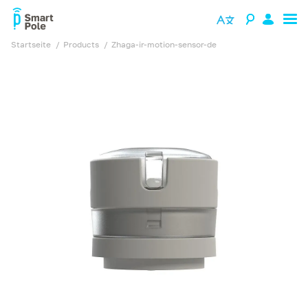
Startseite
products
zhaga-ir-motion-sensor-de