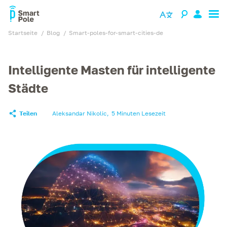
Startseite
blog
smart-poles-for-smart-cities-de
Intelligente Masten für intelligente
Städte
Teilen
Aleksandar Nikolic
,
5 Minuten Lesezeit