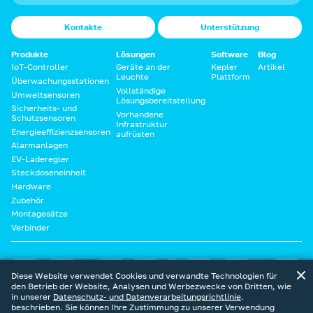
Kontakte
Unterstützung
Produkte
Lösungen
Software
Blog
IoT-Controller
Geräte an der
Kepler
Artikel
Leuchte
Plattform
Überwachungsstationen
Vollständige
Umweltsensoren
Lösungsbereitstellung
Sicherheits- und
Vorhandene
Schutzsensoren
Infrastruktur
Energieeffizienzsensoren
aufrüsten
Alarmanlagen
EV-Laderegler
Steckdoseneinheit
Hardware
Zubehör
Montagesätze
Verbinder
Diese Website ist Teil des digitalen Ökosystems von Sundrax
Diese Website verwendet Cookies und verwandte Technologien für
den Betrieb der Website, Analysen und Werbezwecke von Dritten, wie
in unserer
Datenschutz- und Datenverarbeitungsrichtlinie
.
beschrieben. Sie können Ihre Zustimmung zu unserer Verwendung