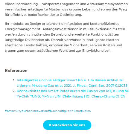
Videoüberwachung, Transportmanagement und Abfallsammelsystemen
vereinfachen intelligente Masten das urbane Leben und ebnen den Weg
für effektive, bedarfsorientierte Optimierung.
Ihr modulares Design erleichtert ein flexibles und kosteneffizientes
Energiemanagement. Anfangsinvestitionen in multifunktionale Masten
werfen durch anhaltenden Betrieb und erweiterte Funktionalitäten
langfristige Dividenden ab. Derzeit verwandeln intelligente Masten
städtische Landschaften, erhöhen die Sicherheit, senken Kosten und
tragen zum gesamtstädtischen Wohl und zur Entwicklung bei.
Referenzen
Intelligenter und vielseitiger Smart Pole. Um diesen Artikel zu
zitieren: Mrudang Oza et al 2021 J. Phys.: Conf. Ser. 2007 012033
Konnektivität des Smart Poles durch die Fusion von IoT, KI und 5G
Yi-Chih TUNG, Yi-Nan LIN, Chih-Hsiang HO, Cheng-Chang CHEN
#
SmartCity
#
UrbanInnovation
#
Nachhaltigkeit
#
SmartCities
Kontaktieren Sie uns